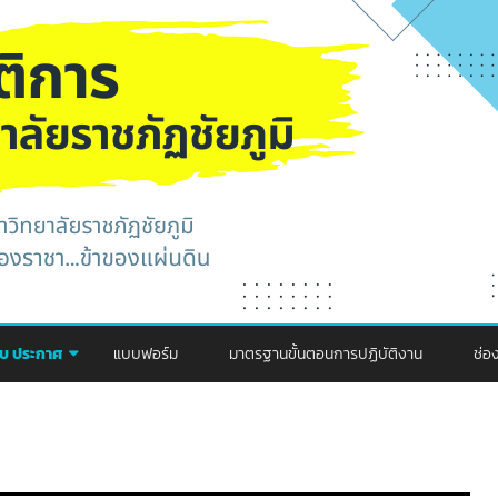
Skip
to
คับ ประกาศ
แบบฟอร์ม
มาตรฐานขั้นตอนการปฏิบัติงาน
ช่อ
content
กา
ปร
คณะพยาบาล
ช่
คณะครุศาสตร์
คณะพยาบาล