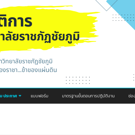
Skip
to
คับ ประกาศ
แบบฟอร์ม
มาตรฐานขั้นตอนการปฏิบัติงาน
ช่อ
content
กา
ปร
คณะพยาบาล
ช่
คณะครุศาสตร์
คณะพยาบาล