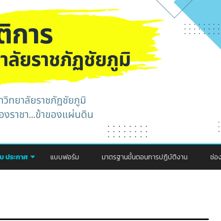
Skip
to
คับ ประกาศ
แบบฟอร์ม
มาตรฐานขั้นตอนการปฏิบัติงาน
ช่อ
content
กา
ปร
คณะพยาบาล
ช่
คณะครุศาสตร์
คณะพยาบาล