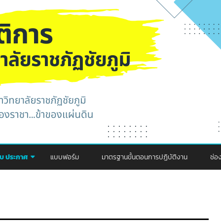
Skip
to
คับ ประกาศ
แบบฟอร์ม
มาตรฐานขั้นตอนการปฏิบัติงาน
ช่อ
content
กา
ปร
คณะพยาบาล
ช่
คณะครุศาสตร์
คณะพยาบาล